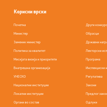
Корисни врски
Почетна
Други конкур
Министер
Обрасци
Заменик министер
Државни нагр
Политика за квалитет
Лекторски исп
Мисијата визија и приоритети
Програма
Внатрешна организација
Инспекциски 
УНЕСКО
Регулатива
Национални институции
Закони
Локални институции
Предлог зако
Органи во состав
Одлуки