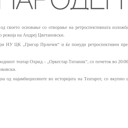
ии
пристапност
од своето основање со отворање на ретроспективната изложба
во режија на Андреј Цветановски.
при НУ
ЦК „Григор Прличев“
и
ќе понуди ретроспективен прег
род
ниот
театар Охрид – „Оркестар Титаник“, со почеток во 20:00
нковски.
една од најамбициозните во историјата на
Т
еатарот, со вкупно 