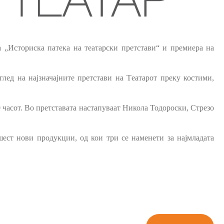
 „Историска патека на театарски претстави“ и премиера на
лед на најзначајните претстави на
Т
еатарот преку костими,
 часот. Во претставата настапуваат Никола Тодороски, Стрезо
шест нови продукции, од кои три се наменети за најмладата