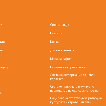
си
Соопштенија
Новости
ади
Контакт
ит
Дизајн елементи
Мапа на сајтот
надзор
Политика за приватност
Листа на информации од јавен
карактер
Светско природно и културно
наследство на охридскиот регион
ни
Национална стратегија за развој на
културата и стратешки план