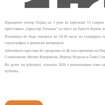
карактер
Институц
Јавни набавки
Изјава за 
Народ
ниот
театар Охрид на 3 јуни ќе одбележи 15 години 
Инспекциски надзор
претставата „Оркестар Титаник“ по текст на Христо Бојчев, 
Изложбата ќе биде отворена во 19:30 часот во
г
алеријата 
Правилници
сценографии и архивски материјали.
Закони
Јубилејната прослава ќе продолжи со 46-тата премиера на На
Стаматовски, Филип Кипровски, Верица Недеска и Томе Ста
Предлог закони
Во духот на јубилејот, сезоната 2026 е конципирана како 
публика.
Одлуки
Извештаи и други документи
Светско природно и културно
наследство на охридскиот регион