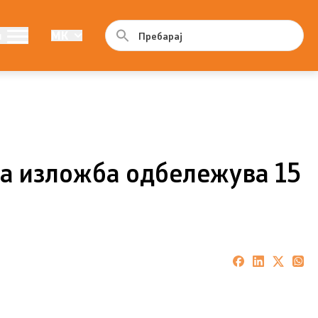
Програма
и
MK
ама
Годишна програма
Резултати од конкурси
на изложба одбележува 15