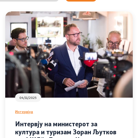
Лекторски испит
04/11/2025
Интервјуа
Интервју на министерот за
култура и туризам Зоран Љутков