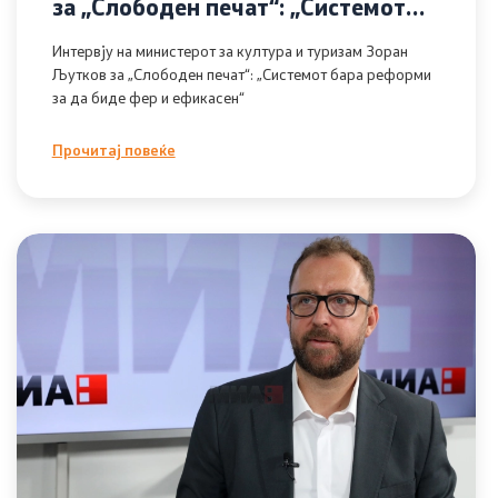
за „Слободен печат“: „Системот
бара реформи за да биде фер и
Интервју на министерот за култура и туризам Зоран
ефикасен“
Љутков за „Слободен печат“: „Системот бара реформи
за да биде фер и ефикасен“
Прочитај повеќе