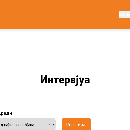
авност
Конкурси
Мен
ја
Конкурс за годишна прогр
ија
Други конкурси
Обрасци
Јавни огласи
Интервјуа
ементи
Завршени јавни огласи
Конкурси
дреди
Завршени конкурси
Ресетирај
Државни награди