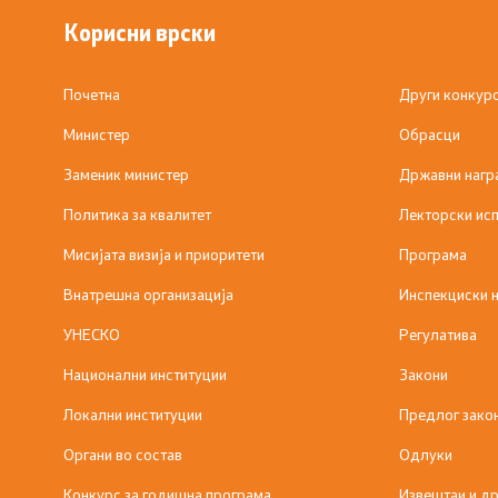
Корисни врски
Почетна
Други конкур
Министер
Обрасци
Заменик министер
Државни нагр
Политика за квалитет
Лекторски исп
Мисијата визија и приоритети
Програма
Внатрешна организација
Инспекциски 
УНЕСКО
Регулатива
Национални институции
Закони
Локални институции
Предлог зако
Органи во состав
Одлуки
Конкурс за годишна програма
Извештаи и др