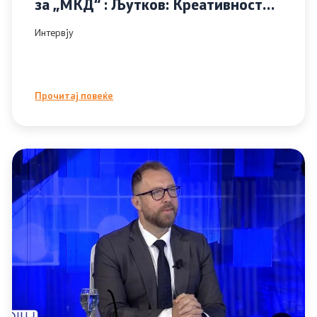
за „МКД“ : Љутков: Креативноста е
нашиот најголем адут во развој на
ии
Интервју
туризмот
пристапност
Прочитај повеќе