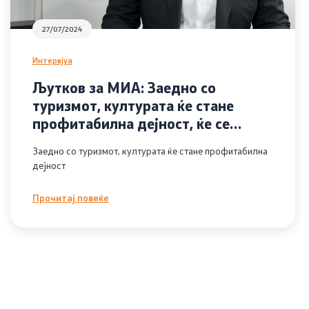
27/07/2024
Интервјуа
Љутков за МИА: Заедно со
туризмот, културата ќе стане
профитабилна дејност, ќе се
фокусираме на развивање на
Заедно со туризмот, културата ќе стане профитабилна
транзитниот туризам
дејност
Прочитај повеќе