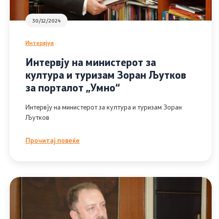
Национална стратегија за развој на
30/12/2024
културата и стратешки план
Интервјуа
Слободен пристап до информации
Интервју на министерот за
од ЈК - барања и одговори
култура и туризам Зоран Љутков
за порталот „Умно“
Интервју на министерот за култура и туризам Зоран
Љутков
Прочитај повеќе