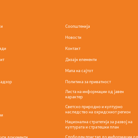
си
Соопштенија
Новости
ади
Контакт
ит
Дизајн елементи
Мапа на сајтот
надзор
Политика за приватност
Листа на информации од јавен
карактер
Светско природно и културно
наследство на охридскиот регион
ни
Национална стратегија за развој на
културата и стратешки план
Слободен пристап до информации о
уги документи