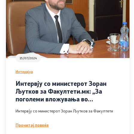
15/07/2024
Интервјуа
Интервју со министерот Зоран
Љутков за Факултети.мк: „За
поголеми вложувања во
културата, ќе се одвојува по еден
Интервју со министерот Зоран Љутков за Факултети
денар од акцизата за дизел –
горивата“
Прочитај повеќе