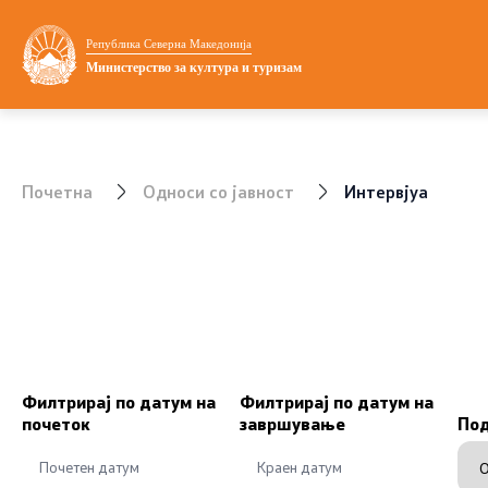
Министерство
Односи со ј
Република Северна Македонија
Министерство за култура и туризам
Министер
Соопштени
Заменик министер
Фотогалер
Почетна
Односи со јавност
Интервјуа
Државен секретар
Новости
Мисијата визија и приоритети
Интервјуа
Политика за квалитет
Дизајн ел
Внатрешна организација
Филтрирај по датум на
Филтрирај по датум на
почеток
завршување
По
УНЕСКО
Национални институции