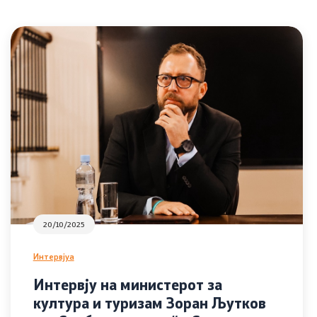
20/10/2025
Интервјуа
Интервју на министерот за
култура и туризам Зоран Љутков
Со еден клик до сите услуги