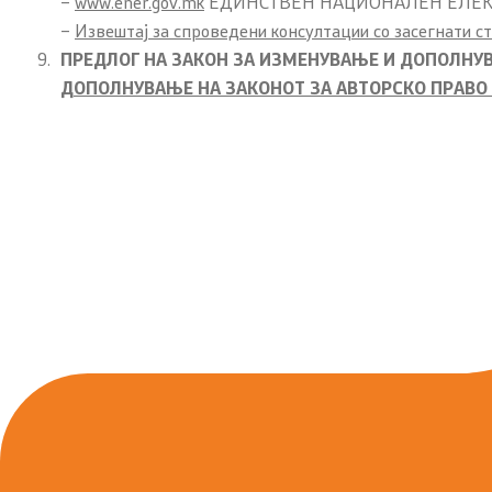
–
www.ener.gov.mk
ЕДИНСТВЕН НАЦИОНАЛЕН ЕЛЕКТ
карактер
–
Извештај за спроведени консултации со засегнати с
Институц
ПРЕДЛОГ НА ЗАКОН ЗА ИЗМЕНУВАЊЕ И ДОПОЛНУВ
Јавни набавки
ДОПОЛНУВАЊЕ НА ЗАКОНОТ ЗА АВТОРСКО ПРАВО
Изјава за 
Инспекциски надзор
Правилници
Закони
Предлог закони
Одлуки
Извештаи и други документи
Светско природно и културно
наследство на охридскиот регион