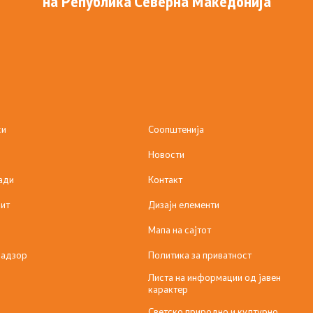
на Република Северна Македонија
си
Соопштенија
Новости
ади
Контакт
ит
Дизајн елементи
Мапа на сајтот
надзор
Политика за приватност
Листа на информации од јавен
карактер
Светско природно и културно