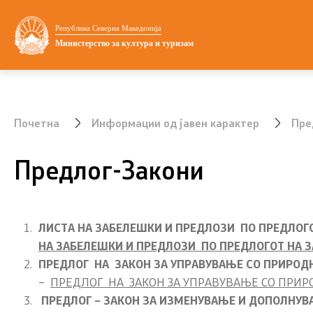
Министерство
Односи со ј
Република Северна Македонија
Министерство за култура и туризам
Министер
Соопштени
Заменик министер
Фотогалер
Почетна
Информации од јавен карактер
Пре
Државен секретар
Новости
Предлог-Закони
Мисијата визија и приоритети
Интервјуа
Политика за квалитет
Дизајн ел
ЛИСТА НА ЗАБЕЛЕШКИ И ПРЕДЛОЗИ ПО ПРЕДЛОГ
Внатрешна организација
НА ЗАБЕЛЕШКИ И ПРЕДЛОЗИ ПО ПРЕДЛОГОТ НА 
ПРЕДЛОГ НА ЗАКОН ЗА УПРАВУВАЊЕ СО ПРИРОД
УНЕСКО
–
ПРЕДЛОГ НА ЗАКОН ЗА УПРАВУВАЊЕ СО ПРИР
ПРЕДЛОГ – ЗАКОН ЗА ИЗМЕНУВАЊЕ И ДОПОЛНУВ
Национални институции