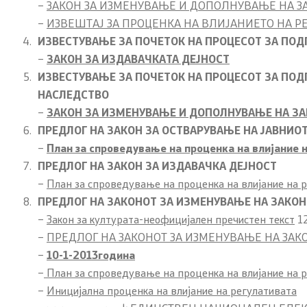
–
ЗАКОН ЗА ИЗМЕНУВАЊЕ И ДОПОЛНУВАЊЕ НА ЗА
–
ИЗВЕШТАЈ ЗА ПРОЦЕНКА НА ВЛИЈАНИЕТО НА Р
Локални институции
ИЗВЕСТУВАЊЕ ЗА ПОЧЕТОК НА ПРОЦЕСОТ ЗА ПОД
–
ЗАКОН ЗА ИЗДАВАЧКАTA ДЕЈНОСТ
Органи во состав
ИЗВЕСТУВАЊЕ ЗА ПОЧЕТОК НА ПРОЦЕСОТ ЗА ПОД
НАСЛЕДСТВО
Инспекторат за употребата на
–
ЗАКОН ЗА ИЗМЕНУВАЊЕ И ДОПОЛНУВАЊЕ НА ЗА
македонскиот стандарден јазик
ПРЕДЛОГ НА ЗАКОН ЗА ОСТВАРУВАЊЕ НА ЈАВНИОТ
–
План за спроведување на проценка на влијание 
Совет за македонски јазик
ПРЕДЛОГ НА ЗАКОН ЗА ИЗДАВАЧКА ДЕЈНОСТ
–
План за спроведување на проценка на влијание на 
Совет на Европа
ПРЕДЛОГ НА ЗАКОНОТ ЗА ИЗМЕНУВАЊЕ НА ЗАКОН
Творештво
–
Закон за културата-неофицијален пречистен текст
12
–
ПРЕДЛОГ НА ЗАКОНОТ ЗА ИЗМЕНУВАЊЕ НА ЗАКОН
–
10-1-2013година
Информации од јавен карактер
Контакт
–
План за спроведување на проценка на влијание на 
–
Иницијална проценка на влијание на регулативата
Листа на информации од јавен
Контакт