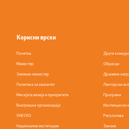
Национална стратегија за развој на
културата и стратешки план
Слободен пристап до информации
Корисни врски
од ЈК - барања и одговори
Почетна
Други конкур
Министер
Обрасци
Заменик министер
Државни нагр
Политика за квалитет
Лекторски исп
Мисијата визија и приоритети
Програма
Внатрешна организација
Инспекциски 
УНЕСКО
Регулатива
Национални институции
Закони