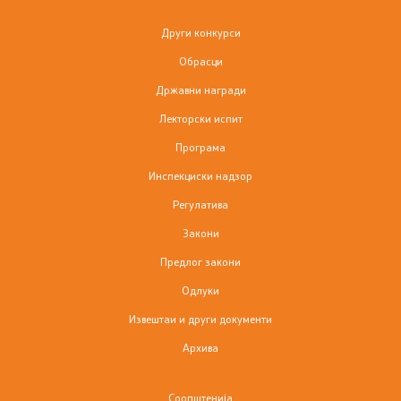
Други конкурси
Информации од јавен карактер
Обрасци
Листа на информации од јавен карактер
Државни награди
Лекторски испит
Јавни набавки
Програма
Инспекциски надзор
Инспекциски надзор
Регулатива
Правилници
Закони
Закони
Предлог закони
Одлуки
Предлог закони
Извештаи и други документи
Архива
Одлуки
Извештаи и други документи
Соопштенија