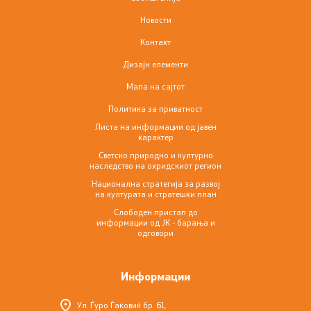
Новости
Светско природно и културно наследство на
Контакт
охридскиот регион
Дизајн елементи
Национална стратегија за развој на културата и
Мапа на сајтот
стратешки план
Политика за приватност
Листа на информации од јавен
Слободен пристап до информации од ЈК - барања и
карактер
одговори
Светско природно и културно
наследство на охридскиот регион
Национална стратегија за развој
на културата и стратешки план
Контакт
Слободен пристап до
информации од ЈК - барања и
Контакт
одговори
Институции
Информации
Изјава за пристапност
Ул. Ѓуро Ѓаковиќ бр. 61,