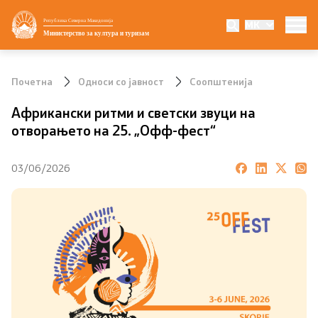
Република Северна Македонија
MK
Министерство
Министерство за култура и туризам
Министер
Почетна
Односи со јавност
Соопштенија
Заменик министер
Африкански ритми и светски звуци на
отворањето на 25. „Офф-фест“
Државен секретар
03/06/2026
Мисијата визија и приоритети
Политика за квалитет
Внатрешна организација
УНЕСКО
Национални институции