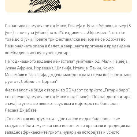
Локални институции
Со настапи на музичари од Мали, Гвинеја и Јужна Африка, вечер (3
Органи во состав
јуни) започнува јубилејното 25. издание на „Офф-фест“, што ќе
трае до 6 јуни. Првите три фестивалски вечери ќе се одржат во
Инспекторат за употребата на македонскиот
Националната опера и балет, а завршната програма е предвидена
стандарден јазик
во Младинскиот културен центар.
На годинашното издание ќе настапат уметници од: Мали, Гвинеја,
Совет за македонски јазик
Јужна Африка, Норвешка, Шпанија, Италија, Бенин, Конго,
Мозамбик и Танзанија, додека македонската сцена ќе ја претстави
Совет на Европа
дуетот „Добрила и Дориан“.
Фестивалот ќе биде отворен во 20 часот со триото „Гитари баро“,
Творештво
составено од музичари од Мали и од Гвинеја. Покрај двете гитари,
значајна улога во нивниот звук има и мајсторот на балафон,
Ласана Дијабате.
Односи со јавност
„Со само три инструменти – две гитари и еден балафон – тие
создаваат богат музички свет исполнет со приказни и традиции на
западноафриканските гриоти, чувари на историјата и усното
Соопштенија