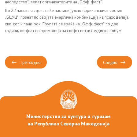
наследство“, велат организаторите на „Офф-фест“.
Во 22 часот на сцената ќе настапи јужноафриканскиот состав
Фотогалерија
„БЦУЦ“, познат по својата енергична комбинација на психоделија,
хип-хоп и панк-рок. Групата се враќа на „Офф-фест“ по две
Новости
години, овојпат со промоција на својот петти студиски албум.
Интервјуа
Дизајн елементи
Претходно
Следно
Конкурси
Конкурс за годишна програма
Други конкурси
Министерство за култура и туризам
Обрасци
на Република Северна Македонија