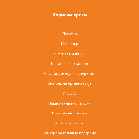
Јавни огласи
Корисни врски
Завршени јавни огласи
Конкурси
Почетна
Министер
Завршени конкурси
Заменик министер
Државни награди
Политика за квалитет
Мисијата визија и приоритети
Лекторски испит
Внатрешна организација
УНЕСКО
Програма
Национални институции
Локални институции
Годишна програма
Органи во состав
Резултати од конкурси
Конкурс за годишна програма