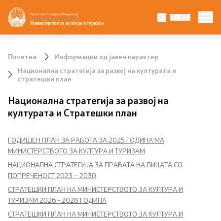
Република Северна Македонија
MK
Министерство
Министерство за култура и туризам
Министер
Почетна
Информации од јавен карактер
Заменик министер
Национална стратегија за развој на културата и
стратешки план
Државен секретар
Национална стратегија за развој на
културата и Стратешки план
Мисијата визија и приоритети
ГОДИШЕН ПЛАН ЗА РАБОТА ЗА 2025 ГОДИНА МА
Политика за квалитет
МИНИСТЕРСТВОТО ЗА КУЛТУРА И ТУРИЗАМ
НАЦИОНАЛНА СТРАТЕГИЈА ЗА ПРАВАТА НА ЛИЦАТА СО
Внатрешна организација
ПОПРЕЧЕНОСТ 2023 – 2030
СТРАТЕШКИ ПЛАН НА МИНИСТЕРСТВОТО ЗА КУЛТУРА И
УНЕСКО
ТУРИЗАМ 2026 - 2028 ГОДИНА
СТРАТЕШКИ ПЛАН НА МИНИСТЕРСТВОТО ЗА КУЛТУРА И
Национални институции