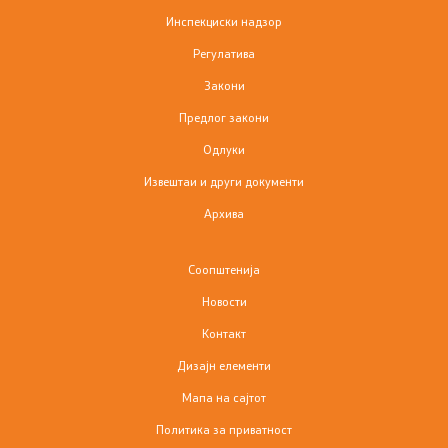
Инспекциски надзор
Информации од јавен карактер
Регулатива
Закони
Листа на информации од јавен карактер
Предлог закони
Јавни набавки
Одлуки
Извештаи и други документи
Инспекциски надзор
Архива
Правилници
Соопштенија
Закони
Новости
Контакт
Предлог закони
Дизајн елементи
Одлуки
Мапа на сајтот
Политика за приватност
Извештаи и други документи