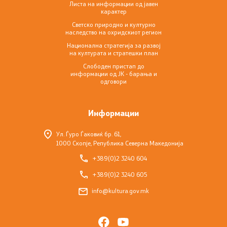
Листа на информации од јавен
карактер
Светско природно и културно наследство на
Светско природно и културно
наследство на охридскиот регион
охридскиот регион
Национална стратегија за развој
на културата и стратешки план
Национална стратегија за развој на културата и
Слободен пристап до
стратешки план
информации од ЈК - барања и
одговори
Слободен пристап до информации од ЈК - барања и
одговори
Информации
Ул. Ѓуро Ѓаковиќ бр. 61,
Контакт
1000 Скопје, Република Северна Македонија
+389(0)2 3240 604
Контакт
+389(0)2 3240 605
info@kultura.gov.mk
Институции
Изјава за пристапност