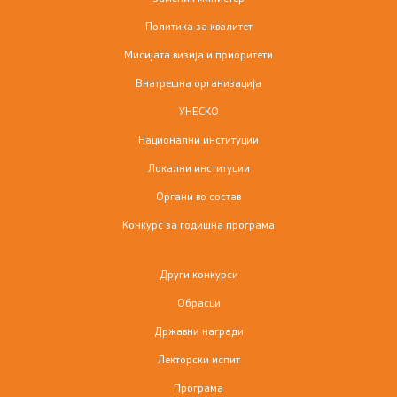
Јавни огласи
Политика за квалитет
Завршени јавни огласи
Мисијата визија и приоритети
Внатрешна организација
Конкурси
УНЕСКО
Завршени конкурси
Национални институции
Локални институции
Државни награди
Органи во состав
Лекторски испит
Конкурс за годишна програма
Други конкурси
Програма
Обрасци
Годишна програма
Државни награди
Лекторски испит
Резултати од конкурси
Програма