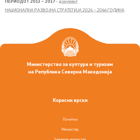
ПЕРИОДОТ 2013 – 2017
–
документ
НАЦИОНАЛНА РАЗВОЈНА СТРАТЕГИЈА 2024 – 2044 ГОДИНА
Фотогалерија
Новости
Интервјуа
Дизајн елементи
Министерство за култура и туризам
на Република Северна Македонија
Конкурси
Конкурс за годишна програма
Корисни врски
Други конкурси
Почетна
Обрасци
Министер
Заменик министер