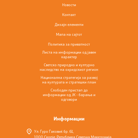
Новости
Контакт
Дизајн елементи
Мапа на сајтот
Политика за приватност
Листа на информации од јавен
карактер
Светско природно и културно
наследство на охридскиот регион
Национална стратегија за развој
на културата и стратешки план
Слободен пристап до
информации од ЈК - барања и
одговори
Информации
Ул. Ѓуро Ѓаковиќ бр. 61,
1000 Скопје, Република Северна Македонија