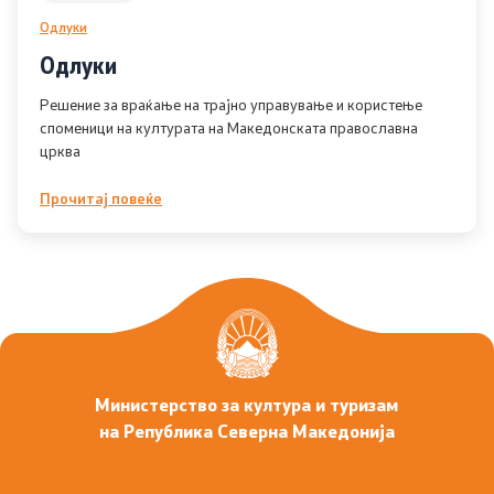
Одлуки
Одлуки
Решение за враќање на трајно управување и користење
Со еден клик до сите услуги
споменици на културата на Македонската православна
црква
Прочитај повеќе
Министерство за култура и туризам
на Република Северна Македонија