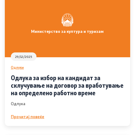
Локални институции
Органи во состав
Министерство за култура и туризам
Инспекторат за употребата на македонскиот
стандарден јазик
29/12/2025
Совет за македонски јазик
Одлуки
Одлука за избор на кандидат за
Совет на Европа
склучување на договор за вработување
на определено работно време
Творештво
Одлука
Односи со јавност
Прочитај повеќе
Соопштенија