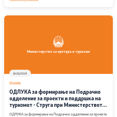
Јавни огласи
Завршени јавни огласи
Конкурси
Завршени конкурси
Министерство за култура и туризам
Државни награди
Лекторски испит
10/11/2025
Одлуки
Програма
ОДЛУКА за формирање на Подрачно
Годишна програма
одделение за проекти и поддршка на
туризмот - Струга при Министерството
Резултати од конкурси
за култура и туризам
ОДЛУКА за формирање на Подрачно одделение за проекти