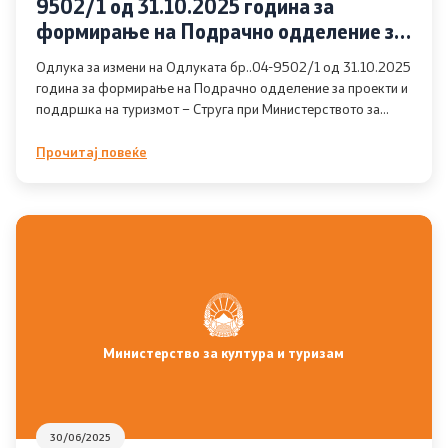
9502/1 од 31.10.2025 година за
формирање на Подрачно одделение за
Светско природно и културно наследство на
проекти и поддршка на туризмот –
Одлука за измени на Одлуката бр..04-9502/1 од 31.10.2025
охридскиот регион
Струга при Министерството за култура
година за формирање на Подрачно одделение за проекти и
и туризам
поддршка на туризмот – Струга при Министерството за
Национална стратегија за развој на културата и
култура и туризам
стратешки план
Прочитај повеќе
Слободен пристап до информации од ЈК - барања и
одговори
Контакт
Контакт
Министерство за култура и туризам
Институции
Изјава за пристапност
30/06/2025