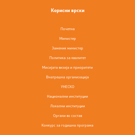
Корисни врски
Почетна
Министер
Заменик министер
Политика за квалитет
Мисијата визија и приоритети
Внатрешна организација
УНЕСКО
Национални институции
Локални институции
Органи во состав
Конкурс за годишна програма