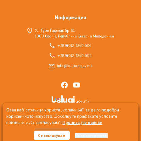
Информации
Ул. Ѓуро Ѓаковиќ бр. 61,
1000 Скопје, Република Северна Македонија
+389(0)2 3240 604
+389(0)2 3240 605
info@kultura.gov.mk
Оваа веб-страница користи „колачиња“, за да го подобри
корисничкото искуство. Доколку ги прифаќате условите
притиснете „Се согласувам“.
Прочитајте повеќе
© 2026 Министерство за култура и туризам
Се согласувам
Не се согласувам
Сите права задржани