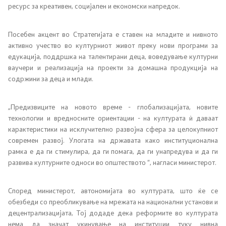
Јавни огласи
ресурс за креативен, социјален и економски напредок.
Завршени јавни огласи
Посебен акцент во Стратегијата е ставен на младите и нивното
активно учество во културниот живот преку нови програми за
Конкурси
едукација, поддршка на талентирани деца, воведување културни
ваучери и реализација на проекти за домашна продукција на
Завршени конкурси
содржини за деца и млади.
Државни награди
„Предизвиците на новото време - глобализацијата, новите
технологии и вредносните ориентации - на културата ѝ даваат
Лекторски испит
карактеристики на исклучително развојна сфера за целокупниот
современ развој. Улогата на државата како институционална
рамка е да ги стимулира, да ги помага, да ги унапредува и да ги
Програма
развива културните односи во општеството “, нагласи министерот.
Годишна програма
Според министерот, автономијата во културата, што ќе се
обезбеди со преобликување на мрежата на национални установи и
децентрализацијата, Тој додаде дека реформите во културата
Резултати од конкурси
нема да значат укинување на институции туку нивна