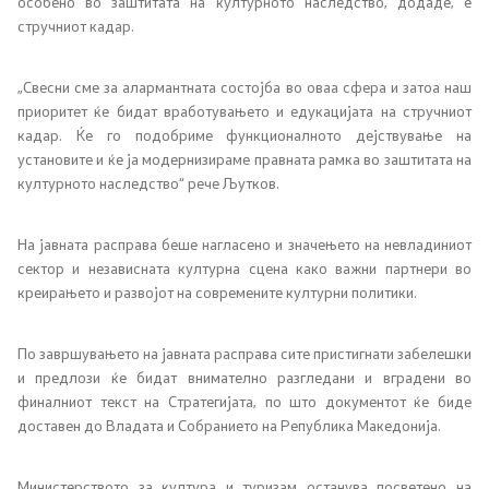
особено во заштитата на културното наследство, додаде, е
стручниот кадар.
Светско природно и културно наследство на
охридскиот регион
„Свесни сме за алармантната состојба во оваа сфера и затоа наш
приоритет ќе бидат вработувањето и едукацијата на стручниот
Национална стратегија за развој на културата и
кадар. Ќе го подобриме функционалното дејствување на
стратешки план
установите и ќе ја модернизираме правната рамка во заштитата на
културното наследство“ рече Љутков.
Слободен пристап до информации од ЈК - барања и
одговори
На јавната расправа беше нагласено и значењето на невладиниот
сектор и независната културна сцена како важни партнери во
креирањето и развојот на современите културни политики.
Контакт
По завршувањето на јавната расправа сите пристигнати забелешки
Контакт
и предлози ќе бидат внимателно разгледани и вградени во
финалниот текст на Стратегијата, по што документот ќе биде
Институции
доставен до Владата и Собранието на Република Македонија.
Изјава за пристапност
Министерството за култура и туризам останува посветено на