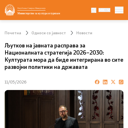
Република Северна Македонија
MK
Министерство
Министерство за култура и туризам
Министер
Почетна
Односи со јавност
Новости
Заменик министер
Љутков на јавната расправа за
Националната стратегија 2026–2030:
Државен секретар
Културата мора да биде интегрирана во сите
развојни политики на државата
Мисијата визија и приоритети
11/05/2026
Политика за квалитет
Внатрешна организација
УНЕСКО
Национални институции