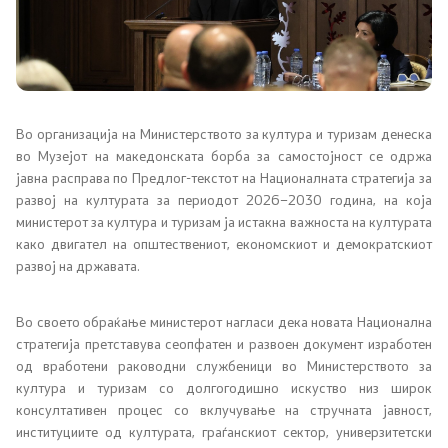
Локални институции
Органи во состав
Во организација на Министерството за култура и туризам денеска
Инспекторат за употребата на македонскиот
во Музејот на македонската борба за самостојност се одржа
стандарден јазик
јавна расправа по Предлог-текстот на Националната стратегија за
развој на културата за периодот 2026–2030 година, на која
Совет за македонски јазик
министерот за култура и туризам ја истакна важноста на културата
како двигател на општествениот, економскиот и демократскиот
Совет на Европа
развој на државата.
Творештво
Во своето обраќање министерот нагласи дека новата Национална
стратегија претставува сеопфатен и развоен документ изработен
од вработени раководни службеници во Министерството за
Односи со јавност
култура и туризам со долгогодишно искуство низ широк
консултативен процес со вклучување на стручната јавност,
институциите од културата, граѓанскиот сектор, универзитетски
Соопштенија