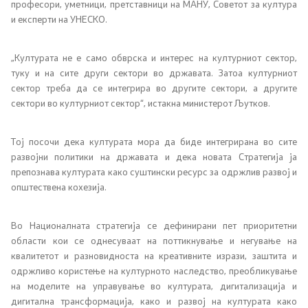
професори, уметници, претставници на МАНУ, Советот за култура
и експерти на УНЕСКО.
Фотогалерија
„Културата не е само обврска и интерес на културниот сектор,
Новости
туку и на сите други сектори во државата. Затоа културниот
сектор треба да се интегрира во другите сектори, а другите
Интервјуа
сектори во културниот сектор“, истакна министерот Љутков.
Дизајн елементи
Тој посочи дека културата мора да биде интегрирана во сите
развојни политики на државата и дека новата Стратегија ја
препознава културата како суштински ресурс за одржлив развој и
Конкурси
општествена кохезија.
Конкурс за годишна програма
Во Националната стратегија се дефинирани пет приоритетни
области кои се однесуваат на поттикнување и негување на
Други конкурси
квалитетот и разновидноста на креативните изрази, заштита и
одржливо користење на културното наследство, преобликување
Обрасци
на моделите на управување во културата, дигитализација и
дигитална трансформација, како и развој на културата како