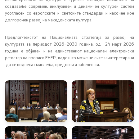
создавање современ, инклузивен и динамичен културен систем
усогласен со европските и светските стандарди и насочен кон
долгорочен развој на македонската култура.
Со еден клик до сите услуги
Предлог-текстот на Националната стратегија за развој на
културата за периодот 2026–2030 година, од
24 март 2026
година е објавен и на единствениот национален електронски
регистар на прописи ЕНЕР, каде што можеше сите заинтересирани
да се поднесат мислења, предлози и забелешки.