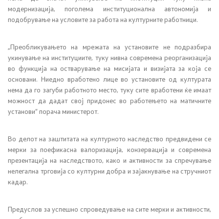
модернизација, поголема институционална автономија и
подобрување на условите за работа на културните работници.
Информации од јавен карактер
Листа на информации од јавен карактер
„Преобликувањето на мрежата на установите не подразбира
укинување на институциите, туку нивна современа реорганизација
во функција на остварување на мисијата и визијата за која се
Јавни набавки
основани. Ниедно вработено лице во установите од културата
нема да го загуби работното место, туку сите вработени ќе имаат
Инспекциски надзор
можност да дадат свој придонес во работењето на матичните
установи“ порача министерот.
Правилници
Во делот на заштитата на културното наследство предвидени се
Закони
мерки за поефикасна валоризација, конзервација и современа
презентација на наследството, како и активности за спречување
Предлог закони
нелегална трговија со културни добра и зајакнување на стручниот
кадар.
Одлуки
Предуслов за успешно спроведување на сите мерки и активности,
Извештаи и други документи