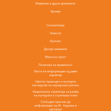
Извештаи и други документи
Архива
Соопштенија
Новости
Контакт
Дизајн елементи
Мапа на сајтот
Политика за приватност
Листа на информации од јавен
карактер
Светско природно и културно
наследство на охридскиот регион
Национална стратегија за развој
на културата и стратешки план
Слободен пристап до
информации од ЈК - барања и
одговори