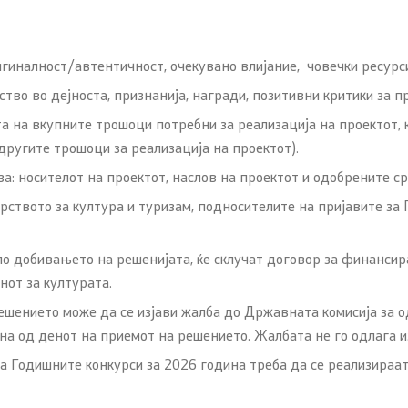
игиналност/автентичност, очекувано влијание, човечки ресурс
тво во дејноста, признанија, награди, позитивни критики за 
та на вкупните трошоци потребни за реализација на проектот, 
другите трошоци за реализација на проектот).
: носителот на проектот, наслов на проектот и одобрените ср
ството за култура и туризам, подносителите на пријавите за 
 по добивањето на решенијата, ќе склучат договор за финанси
нот за културата.
 решението може да се изјави жалба до Државната комисија за
ена од денот на приемот на решението. Жалбата не го одлага
на Годишните конкурси за 2026 година треба да се реализираат