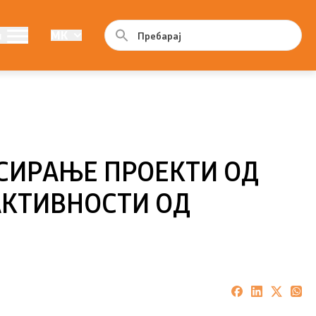
Програма
и
MK
ама
Годишна програма
Резултати од конкурси
СИРАЊЕ ПРОЕКТИ ОД
АКТИВНОСТИ ОД