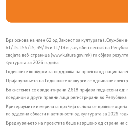
карактер
Институц
Јавни набавки
Изјава за 
Инспекциски надзор
Врз основа на член 62 од Законот за културата („Службен ве
Правилници
61/15, 154/15, 39/16 и 11/18 и „Службен весник на Републ
својата веб-страница (www.kultura.gov.mk) ги објави резу
Закони
културата за 2026 година.
Годишните конкурси за поддршка на проекти од национален
Предлог закони
Пријавувањето на Годишните конкурси се одвиваше електро
Одлуки
Во системот се евидентирани 2.618 пријави поднесени од: п
поединци и други правни лица регистрирани во Република 
Извештаи и други документи
Критериумите и мерилата врз чија основа се вршеше оцена
по одделни области и активности од културата за 2026 год
Светско природно и културно
Вреднувањето на проектите беше извршено од страна на ст
наследство на охридскиот регион