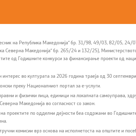
ии
пристапност
сник на Република Македонија“ бр. 31/98, 49/03, 82/05, 24/07,
ика Северна Македонија“ бр. 265/24 и 132/25), Министерството
лтатите од Годишните конкурси за финансирање проекти од нац
 интерес во културата за 2026 година траеја од 30 септември
нски преку Националниот портал за е-услуги.
равни и физички лица, единици на локалната самоуправа, здру
Северна Македонија во согласност со закон.
 на проектите по одделни дејности беа содржани во Годишни
ина.
ручни комисии врз основа на исполнетоста на општите и посеб