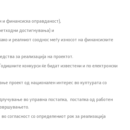
и и финансиска оправданост),
претходни достигнувања) и
како и реалниот сооднос меѓу износот на финансиските
едства за реализација на проектот.
Годишните конкурси ќе бидат известени и по електронски
рање проект од национален интерес во културата со
 одлучување во управна постапка, постапка од работен
 извршувањето.
 во согласност со определениот рок за реализација