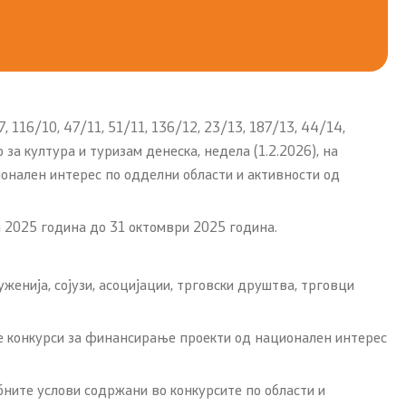
 116/10, 47/11, 51/11, 136/12, 23/13, 187/13, 44/14,
 за култура и туризам денеска,
недела
(1.2.2026), на
ионален интерес по одделни области и активности од
 2025 година до 31 октомври 2025 година.
женија, сојузи, асоцијации, трговски друштва, трговци
те конкурси за финансирање проекти од национален интерес
ните услови содржани во конкурсите по области и