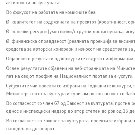
активности во културата.
Национална стратегија за развој на
Во фокусот на работата на комисиите беа:
културата и стратешки план
Ø
квалитетот на содржината на проектот (креативност, ор
Ø
човечки ресурси (уметнички/стручни достигнувања, искус
Слободен пристап до информации
Ø
финансиска оправданост
(реалната проекција за висина
од ЈК - барања и одговори
средства за авторски хонорари и износот на средствата за 
Објавените резултати од конкурсите содржат информации за
Освен резултатите објавени на веб-страницата на Министер
пат на својот профил на Националниот портал за е-услуги.
Субјектите чии проекти се избрани на Годишните конкурси,
Министерството за култура и туризам во согласност со Зако
Во согласност со член 67 од Законот за културата, против
однос и инспекциски надзор во втор степен во рок од 15 д
Во согласност со Законот за културата, проектите избрани 
наведен во договорот.