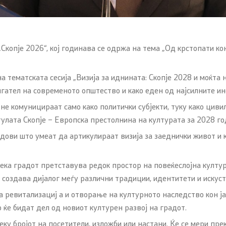
ии
пристапност
„Скопје 2026“, кој годинава се одржа на тема „Од крстопати к
 тематската сесија „Визија за иднината: Скопје 2028 и моќта н
вигател на современото општество и како еден од најсилните и
е комуницираат само како политички субјекти, туку како цивил
тулата Скопје – Европска престолнина на културата за 2028 го
ови што умеат да артикулираат визија за заеднички живот и к
дека градот претставува редок простор на повеќеслојна култур
 создава дијалог меѓу различни традиции, идентитети и искуст
 ревитализациј а и отворање на културното наследство кон јав
 ќе бидат дел од новиот културен развој на градот.
еку бројот на посетители, изложби или настани. Ќе се мери пре