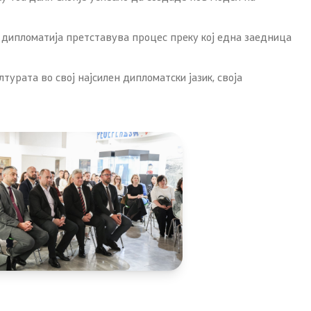
 дипломатија претставува процес преку кој една заедница
урата во свој најсилен дипломатски јазик, своја