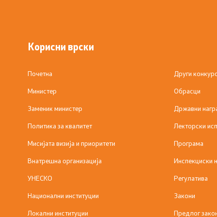
Корисни врски
Почетна
Други конкур
Министер
Обрасци
Заменик министер
Државни нагр
Политика за квалитет
Лекторски исп
Мисијата визија и приоритети
Програма
Внатрешна организација
Инспекциски 
УНЕСКО
Регулатива
Национални институции
Закони
Локални институции
Предлог зако