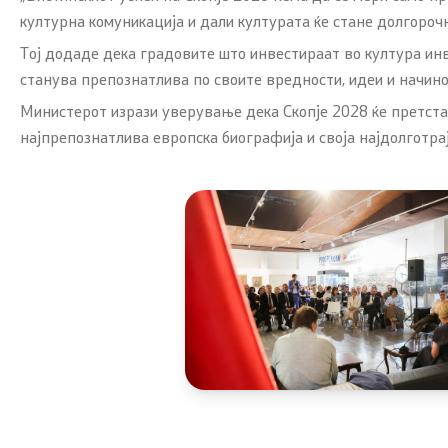
културна комуникација и дали културата ќе стане долгороч
Национална стратегија за развој на
Тој додаде дека градовите што инвестираат во култура ин
културата и стратешки план
станува препознатлива по своите вредности, идеи и начино
Министерот изрази уверување дека Скопје 2028 ќе претставу
Слободен пристап до информации
најпрепознатлива европска биографија и своја најдолготра
од ЈК - барања и одговори