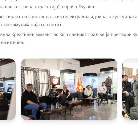
на општествена стратегија“, порача Љутков.
вестираат во сопствената интелектуална иднина, а културната
т на комуникација со светот.
ва креативен момент во кој главниот град ќе ја претвори култ
јна иднина.