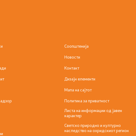
си
Соопштенија
Новости
ади
Контакт
ит
Дизајн елементи
Мапа на сајтот
надзор
Политика за приватност
Листа на информации од јавен
карактер
Светско природно и културно
наследство на охридскиот регион
ни