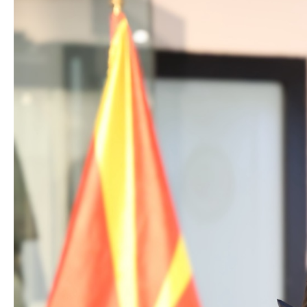
Локални институции
Органи во состав
Инспекторат за употребата на
македонскиот стандарден јазик
Совет за македонски јазик
Совет на Европа
Творештво
Информации од јавен карактер
Контакт
Листа на информации од јавен
Контакт