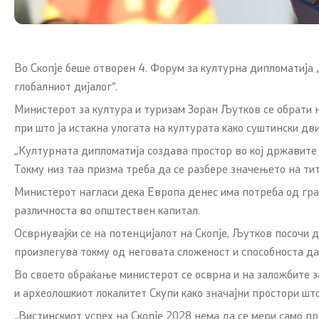
карактер
Институц
Јавни набавки
Изјава за 
Во Скопје беше отворен 4. Форум за културна дипломатија 
Инспекциски надзор
глобалниот дијалог“.
Министерот за култура и туризам Зоран Љутков се обрати на
Правилници
при што ја истакна улогата на културата како суштински д
„Културната дипломатија создава простор во кој државите н
Закони
Токму низ таа призма треба да се разбере значењето на ти
Предлог закони
Министерот нагласи дека Европа денес има потреба од град
различноста во општествен капитал.
Одлуки
Осврнувајќи се на потенцијалот на Скопје, Љутков посочи 
произлегува токму од неговата сложеност и способноста да
Извештаи и други документи
Во своето обраќање министерот се осврна и на заложбите за
и археолошкиот локалитет Скупи како значајни простори што
Светско природно и културно
наследство на охридскиот регион
„Вистинскиот успех на Скопје 2028 нема да се мери само пр