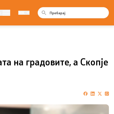
Програма
и
MK
ама
Годишна програма
Резултати од конкурси
та на градовите, а Скопје