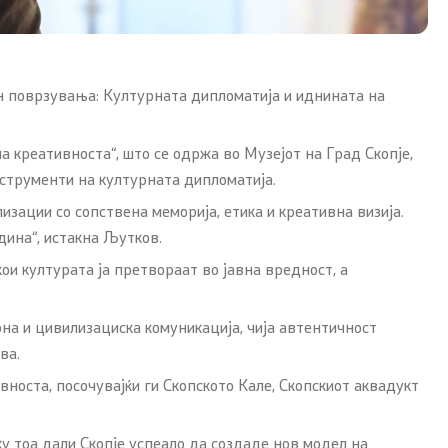
он поврзувања: Културната дипломатија и иднината на
а креативноста“, што се одржа во Музејот на Град Скопје,
нструменти на културната дипломатија.
изации со сопствена меморија, етика и креативна визија.
дина“, истакна Љутков.
ои културата ја претвораат во јавна вредност, а
на и цивилизациска комуникација, чија автентичност
ва.
носта, посочувајќи ги Скопското Кале, Скопскиот аквадукт
ку тоа дали Скопје успеало да создаде нов модел на