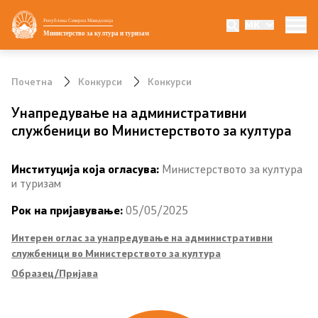
Република Северна Македонија
MK
Министерство
Министерство за култура и туризам
Министер
Почетна
Конкурси
Конкурси
Заменик министер
Унапредување на административни
службеници во Министерството за култура
Државен секретар
Институција која огласува:
Министерството за култура
Мисијата визија и приоритети
и туризам
Политика за квалитет
Рок на пријавување:
05/05/2025
Интерен оглас за унапредување на административни
Внатрешна организација
службеници во Министерството за култура
Образец/Пријава
УНЕСКО
Национални институции