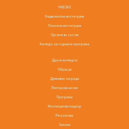
УНЕСКО
Фотогалерија
Национални институции
Новости
Локални институции
Органи во состав
Интервјуа
Конкурс за годишна програма
Дизајн елементи
Други конкурси
Обрасци
Конкурси
Државни награди
Конкурс за годишна програма
Лекторски испит
Програма
Други конкурси
Инспекциски надзор
Регулатива
Обрасци
Закони