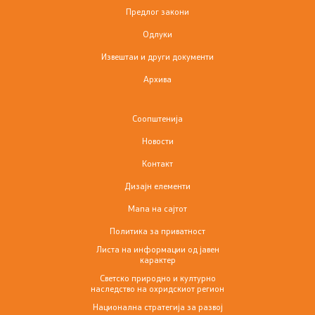
Јавни огласи
Предлог закони
Одлуки
Завршени јавни огласи
Извештаи и други документи
Конкурси
Архива
Завршени конкурси
Соопштенија
Новости
Државни награди
Контакт
Лекторски испит
Дизајн елементи
Мапа на сајтот
Програма
Политика за приватност
Листа на информации од јавен
карактер
Годишна програма
Светско природно и културно
наследство на охридскиот регион
Резултати од конкурси
Национална стратегија за развој